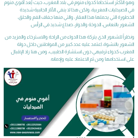
وهو الأكثر استخداماً كدواء منوم في بلاد المغرب، حيث يُعد أقوي منوم
في الصيدليات المغربية، ولكن هذا لا ينفي الأثار الجانبية شديدة
الخطورة التي يحملها هذا العقار، والتي منها جفاف الفم والحلق،
الشعور بالنعاس، الدوخة والدوار، صداع شديد في الرأس.
ونظراً للشعور الذي يتركة هذا الدواء من الراحة والاسترخاء والمزيد من
الشعور بالنشوة، اعتمد عليه عدد كبير من المواطنين داخل دولة
المغرب كدواء ترفيهي دون استشارة الطبيب، ومن هنا زاد الإقبال
على استخدامها ومن ثم الاعتماد عليه وإدمانه.