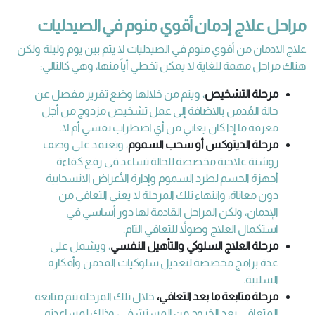
مراحل علاج إدمان أقوي منوم في الصيدليات
علاج الادمان من أقوي منوم في الصيدليات لا يتم بين يوم وليلة ولكن
هناك مراحل مهمة للغاية لا يمكن تخطي أياً منها، وهي كالتالي:
مرحلة التشخيص
، ويتم من خلالها وضع تقرير مفصل عن
حالة المُدمن بالاضافة إلى عمل تشخيص مزدوج من أجل
معرفة ما إذا كان يعاني من أي اضطراب نفسي أم لا.
مرحلة الديتوكس أو سحب السموم
، وتعتمد على وصف
روشتة علاجية مخصصة للحالة تساعد في رفع كفاءة
أجهزة الجسم لطرد السموم وإدارة الأعراض الانسحابية
دون معاناة، وانتهاء تلك المرحلة لا يعني التعافي من
الإدمان، ولكن المراحل القادمة لها دور أساسي في
استكمال العلاج وصولاً للتعافي التام.
مرحلة العلاج السلوكي والتأهيل النفسي
، ويشمل على
عدة برامج مخصصة لتعديل سلوكيات المدمن وأفكاره
السلبية.
مرحلة متابعة ما بعد التعافي،
خلال تلك المرحلة تتم متابعة
المتعافي بعد الخروج من المستشفى، وذلك لمساعدته