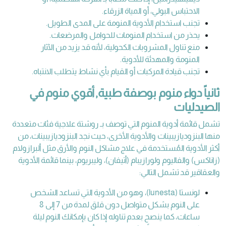
الاحتباس البولي، أو المياة الزرقاء.
تجنب استخدام الأدوية المنومة على المدى الطويل.
يحذر من استخدام المنومات للحوامل والمرضعات.
منع تناول المشروبات الكحولية، لأنه قد يزيد من الآثار
المنومة والمهدئة للأدوية.
تجنب قيادة المركبات أو القيام بأي نشاط يتطلب الانتباه.
ثانياً دواء منوم بوصفة طبية, أقوي منوم في
الصيدليات
تشمل قائمة أدوية المنوم التي توصف بـ روشتة علاجية فئات متعددة
منها البنزوديازيبينات والأدوية الأخرى، حيث نجد البنزوديازيبينات،
من
أكثر الأدوية المُستخدمة في علاج مشاكل النوم والأرق مثل ألبرازولام
(زاناكس) والفاليوم ولورازيبام (أتيفان)، وليبريوم، بينما قائمة الأدوية
والعقاقير قد تشمل التالي:
لونستا (lunesta)، وهو من الأدوية التي تساعد الشخص
على النوم بشكل متواصل دون قلق لمدة من 7 إلى 8
ساعات، كما ينصح بعدم تناوله إذا كان بإمكانك النوم ليلة