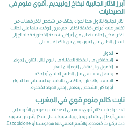
أبرز الآثار الجانبية لبخاخ زولبيديم , أقوي منوم في
الصيدليات
الآثار الجانبية لتناول هذا الدواء يختلف من شخص لآخر فهناك من
تظهر عليه أعراض خفيفة تختفي مع مرور الوقت، بينما على الجانب
الآخر بعض الحالات تعاني من أعراض شديدة الخطورة قد تحتاج إلى
التدخل الطبي على الفور، ومن بين تلك الآثار ما يلي:
الدوار.
الانخفاض في اليقظة العقلية في اليوم التالي لتناول الدواء.
الخمول والرغبة في النوم أثناء النهار.
رد فعل تحسسي مثل الطفح الجلدي أو الحكة
الاعتماد والادمان وذلك في حالة اساءة استخدام هذا الدواء
أو إذا كان الشخص يتعاطى إحدى المواد المُخدرة.
نايت كالم منوم قوي في المغرب
يُعد دواء نايت كالم أقوي منوم في الصيدليات و هو من الأدوية التي
تنتمي أيضاً إلى فئة البنزوديازيبينات، يتواجد على شكل أقراص فموية
ذات تركيزات مُتعددة، والأسم العلمي لها هو لونستا أو Eszopiclone،