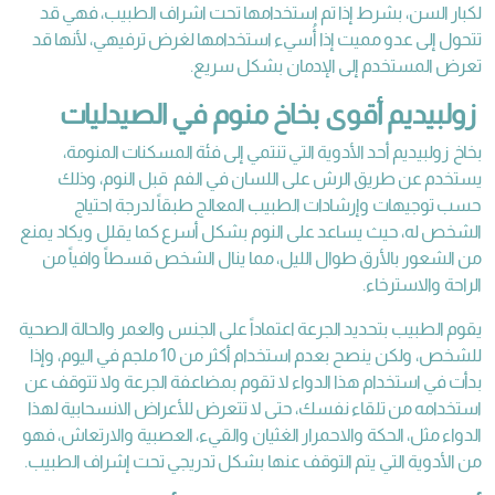
لكبار السن، بشرط إذا تم استخدامها تحت اشراف الطبيب، فهي قد
تتحول إلى عدو مميت إذا أُسيء استخدامها لغرض ترفيهي، لأنها قد
تعرض المستخدم إلى الإدمان بشكل سريع.
زولبيديم أقوى بخاخ منوم في الصيدليات
بخاخ زولبيديم أحد الأدوية التي تنتمي إلى فئة المسكنات المنومة،
يستخدم عن طريق الرش على اللسان في الفم قبل النوم، وذلك
حسب توجيهات وإرشادات الطبيب المعالج طبقاً لدرجة احتياج
الشخص له، حيث يساعد على النوم بشكل أسرع كما يقلل ويكاد يمنع
من الشعور بالأرق طوال الليل، مما ينال الشخص قسطاً وافياً من
الراحة والاسترخاء.
يقوم الطبيب بتحديد الجرعة اعتماداً على الجنس والعمر والحالة الصحية
للشخص، ولكن ينصح بعدم استخدام أكثر من 10 ملجم في اليوم، وإذا
بدأت في استخدام هذا الدواء لا تقوم بمضاعفة الجرعة ولا تتوقف عن
استخدامه من تلقاء نفسك، حتى لا تتعرض للأعراض الانسحابية لهذا
الدواء مثل، الحكة والاحمرار الغثيان والقيء، العصبية والارتعاش، فهو
من الأدوية التي يتم التوقف عنها بشكل تدريجي تحت إشراف الطبيب.