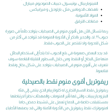
الفينوباربيتال، بوتيسول، حبيبات الصوديوم، ميبارال.
ناهضات الدوبامين مثل، بارلوديل و ميرابيكس.
المواد الأفيونية.
مضادات الترقق.
ربما تتسائل الآن هل أقوي منوم في الصيدليات يتواجد دائماً في صورة
حبوب؟؟..لا، والجدير بالذكر أن الأدوية المنومة قد تتواجد في أكثر من
شكل للادوية ولا تقتصر على الحبوب فقط.
قد يجد البعض صعوبة في بلع الحبوب، لذا يلجأ إلى استخدام البدائل
منها مثل البخاخ أو النقط ومن خلال السطور القليلة القادمة سوف
نتعرف على أقوي منوم في الصيدليات يتواجد على شكل بخاخ ونقط
فتابعونا.
ريفوتريل أقوى منوم نقط بالصيدلية
ريفوتريل نقط الاسم التجاري له كلونازيبام الذي ينتمي إلى فئة
البنزوديازيبينات والتي لها تأثير المنومات والمهدئات نظراً لارتباطها
بمستقبلات خاصة في الدماغ تعمل على تنشيط حمض جاما
امنوبوترك، نقط ريفوتريل من الأدوية الآمنة والتي قد يصفها الأطباء