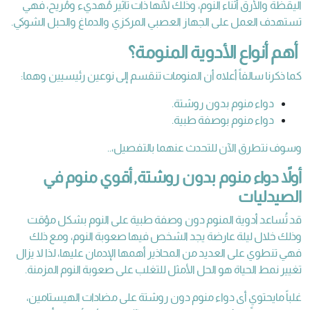
اليقظة والأرق أثناء النوم، وذلك لأنها ذات تأثير مُهديء ومُريح، فهي
تستهدف العمل على الجهاز العصبي المركزي والدماغ والحبل الشوكي.
أهم أنواع الأدوية المنومة؟
كما ذكرنا سالفاً أعلاه أن المنومات تنقسم إلى نوعين رئيسيين وهما:
دواء منوم بدون روشتة.
دواء منوم بوصفة طبية.
وسوف نتطرق الآن للتحدث عنهما بالتفصيل،..
أولاً دواء منوم بدون روشتة, أقوي منوم في
الصيدليات
قد تُساعد أدوية المنوم دون وصفة طبية على النوم بشكل مؤقت
وذلك خلال ليلة عارضة يجد الشخص فيها صعوبة النوم، ومع ذلك
فهي تنطوي على العديد من المحاذير أهمها الإدمان عليها، لذا لا يزال
تغيير نمط الحياة هو الحل الأمثل للتغلب على صعوبة النوم المزمنة.
غلباً مايحتوي أى دواء منوم دون روشتة على مضادات الهيستامين،