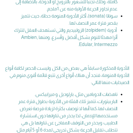
كاملة، وذلك تجنباً للشعور بالترويح أو الدوخة، بالاضافة إلى
عدم تجاوز الجرعة الأولية منه عن 1ملجم.
سوناتا (sonata)، أكثر الأدوية المنومة حداثة، حيث تتميز
بقصر فترة عمر النصف لها.
أدوية (zolpidem) الزولبيديم والتي تستهدف العقل لتترك
أثرا مهدئا للنوم بشكل أفضل وأسرع، ومنها Ambien,
Edular, Intermezzo.
الأدوية المذكورة سابقاً هي بعض من الكل وليست الحصر لكافة أنواع
الأدوية المنومة، فنجد أن هناك أنواع أخرى تتبع قائمة
أقوي منوم في
الصيدليات منها التالي:
ناهضات الدوبامين مثل، بارلوديل و ميرابيكس.
الباربيتورات، تتميز تلك الفئة من الأدوية بطول فترة عمر
النصف لها، كما أنها لا توصف بكثرة لزيادة فرصة تعرض
مستخدمها للإدمان، لذا يحذر من تناولها دون استشارة
الطبيب ويحذر من التوقف المفاجئ عن تناولها بل هي
تتطلب تقليل الجرعة بشكل تدريجي لمدة 6 أو 5 أيام مثل،