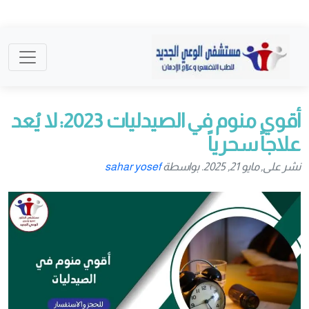
أقوي منوم في الصيدليات 2023: لا يُعد
علاجاً سحرياً
نشر على, مايو 21, 2025. بواسطة
sahar yosef