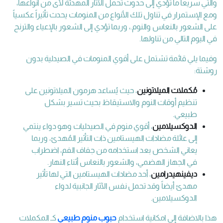
والتي سريعاً ما تؤدي إلى حدوث تحمل الآثار المهدئة لأى من أنواعها،
ومع الإستمرار في تناول تلك الأنواع من المنومات يحدث تأثيراً عكسياً
على الشعور بالنعاس والنوم.، وربما تؤدي إلى الشعور بالإعياء والترنح
في اليوم التالي من تناولها.
وفيما يلي قائمة تشتمل على
أقوي المنومات في الصيدلية بدون
روشتة
:
مُكملات الميلاتونين
، حيث يُساعد هرمون الميلاتونين على
تنظيم أوقات النوم والاستيقاظ بحيث تسير بشكل
طبيعي.
الدوكسيلامين
، أقوي منوم في الصيدليات وهو دواء ينتمي
إلى عائلة مضادات الهيستامين ذات التأثير المُهدئ، وربما
يعاني الشخص بعد استخدامه من جفاف الفم، اضطراب
في الجهاز الهضمي، والشعور بالنعاس أثناء النهار.
ديفينهيدرامين
، أحد مضادات الهيستامين التي لها تأثير
مهدئ أيضاً وقد تحمل نفس الآثار الجانبية لدواء
الدوكسيلامين.
هذا بالاضافة إلى امكانية استخدام
حبوب منوم طبيعي
كـ
المكملات