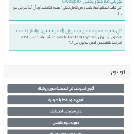
تجربتي مع كلوزابكس Clozapex
“في قلب الظلام، أضاء شعاع من الأمل حياتي.” بهذه الكلمات، أود أن أبدأ تجربتي مع
[…]
كل ما تريد معرفته عن تربتيزول (أميتريبتيلين) والآثار الجانبية.
يُعد دواء تربتيزول (Tryptizol) أحد الخيارات العلاجية الرئيسية لتحسين الحالة
المزاجية للأشخاص الذين يعانون من […]
الوسوم
أقوي المنومات في الصيدلية بدون روشتة
أقوي منوم نقط بالصيدلية
بخاخ منوم في الصيدليات
حبوب منوم طبيعي
دواء منوم بدون روشتة