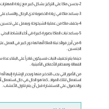
2-يحسن ماكا علي التركيز بشكل كبير مع زيادة المهارات المعرفية واليقظة والذاكرة .
3-يساعد ماكا في زيادة الخصوبة لدي الرجال والنساء علي حد سواء .
4-يخفف ماكا من عملية الشيخوخة ويعمل علي تحسين جودة الحياة لدي الأشخاص في مرحلة كبار السن .
5-يساعد نبات الماكا بصورة كبيرة في أداء النشاط البدني والرياضي .
6-من أبرز فوائد نبتة الماكا أنها لها دور كبير في العم
الجنسين .
حينما يتم تجفيف النبات فسيكون قادراً علي البقاء عدة 
الفعالة ومعظم الأحماض الأمينية .
من الأمور التي يجب التحذير منها ويجدر الإشارة إليها أ
استعمال لتلك المواد , كما هو الحال في حال استعمال أ
والحصول علي الاستشارة قبل أن يتم تناول الأعشاب .