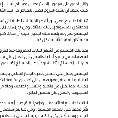
والتي تحوي علي هرمون الاستروجيني ومن ثم ينسب إليها
حيث يمكننا أن نشبه البيروح الطبي بالفياجرا في تلك الأيام
2-نبتة الجنسنغ وهي من أشهر الأعشاب الطبية التي تس
الخصائص المنسوبة إلي تلك العائلة , ومن الدراسات التي
الجنسنغ معروفة باسم ملك الجذور , حيث أن هناك كمية كبي
قديماً كان له قوة تأثير بشكل كبير .
يعد نبات الجنسنغ من أشهر النباتات المعروفة منذ القرو
من نبات الجنسنغ الأكثر شيوعاً وهي الجنسنغ الأسيوي و
الجنسنج يعمل علي تحسين قدرة الجهاز المناعي ويحس
البدنية او النفسية , وهو يعمل علي تحسين مقاومة ا
الحياتية , كما يقلل من التهيج والتعب والضعف وحالة من
الشيخوخة والعمل علي تحسين الذاكرة .
نباتات الجنسنغ له تأثير معزز وداعم للقلق حيث أنه يساعد 
تأثير قطعاً علي العملية الجنسية , ومن هنا يتم استع
الجسم وفضللاً عن كل ذلك فهو يساعد علي استعادة وت