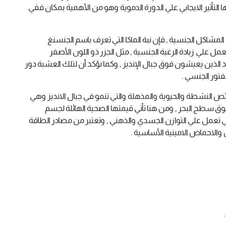
ا التأثير الايجابي علي الدورة الدموية وهو من الأهمية بمكان ففي
 المشاكل الجنسية , فإن نبة الماكا التي تعرف باسم الجنسنغ
لعمل علي زيادة الرغبة الجنسية , مثل الجزر ذو اللون الأصفر
الذين يعيشون فوق جبال الإنديز , وكما نؤكد أن لتلك العشبة دور
فتور الجنسي .
خصائص النشطة والحيوية والمذهلة والتي تنمو في جبال الانديز وهي
تي لها القدرة علي البقاء علي ارتفاع 4000 متر فوق سطح البحر , ومن هنا تأتي قيمتها الصحية الهائلة لجسم
التي تعمل علي التوازن الجسدي والذهني , وتعتبر من مصادر الطاقة
والاحماض الامينية الأساسية .