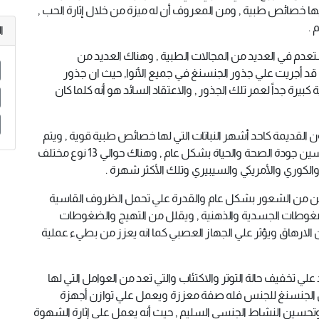
 خصائص طبية , ومن المعروف أن له ميزة من خلال إثارة الحب ,
 .
ا
تعدم في العديد من المجالات الطبية , وهناك العديد من
 قد أجريت علي جذور الجنسنغ في جميع الأنوا, حيث ان جذور
رة جداً لعمر تلك الجذور , والاعتقاد السائد هو أنه كلما كان
ن القديمة كاحد أشهر النباتات التي لها خصائص طبية قوية , ويتم
استعمالها في جميع أنحاء العالم من أجل العمل علي تحسين جودة الصحة والحياة بشكل عام , وهناك حوالي 13 نوع مختلف
الكوري والأمريكي والسيبيري وتلك الأكثر شهرة .
ن من الشعور بشكل عام والقدرة علي تحمل الظروف القاسية
لضغوطات الجسدية والذهنية , ويقلل من التهيج والضغوطات
 الارهاق ويؤثر علي الجهاز العصبي كما انه يعزز من بطيء عملية
علي تخفيف حالة التوتر والاكتئاب والتي تعد من العوامل التي لها
مال الجنسنغ للجنس فله صفة معززة ويعمل علي توازن أجهزة
حسين النشاط الجنسي السليم , حيث أنه يعمل علي إثارة الشهوة