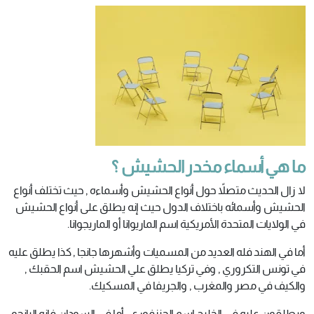
ما هي أسماء مخدر الحشيش ؟
لا زال الحديث متصلاً حول أنواع الحشيش وأسماءه , حيث تختلف أنواع
الحشيش وأسمائه باختلاف الدول حيث إنه يطلق على أنواع الحشيش
في الولايات المتحدة الأمريكية اسم الماريوانا أو الماريجوانا.
أما في الهند فله العديد من المسميات وأشهرها جانجا , كذا يطلق عليه
في تونس التكروري , وفي تركيا يطلق علي الحشيش اسم الحقبك ,
والكيف في مصر والمغرب , والجريفا في المسكيك.
ويطلقون عليه في الخليج اسم الجنزفوري , أما في السودان فإنه البانجو