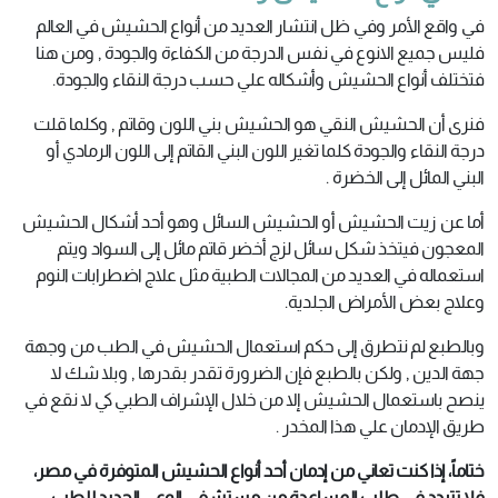
في واقع الأمر وفي ظل انتشار العديد من أنواع الحشيش في العالم
فليس جميع الانوع في نفس الدرجة من الكفاءة والجودة , ومن هنا
فتختلف أنواع الحشيش وأشكاله علي حسب درجة النقاء والجودة.
فنرى أن الحشيش النقي هو الحشيش بني اللون وقاتم , وكلما قلت
درجة النقاء والجودة كلما تغير اللون البني القاتم إلى اللون الرمادي أو
البني المائل إلى الخضرة .
أما عن زيت الحشيش أو الحشيش السائل وهو أحد أشكال الحشيش
المعجون فيتخذ شكل سائل لزج أخضر قاتم مائل إلى السواد ويتم
استعماله في العديد من المجالات الطبية مثل علاج اضطرابات النوم
وعلاج بعض الأمراض الجلدية.
وبالطبع لم نتطرق إلى حكم استعمال الحشيش في الطب من وجهة
جهة الدين , ولكن بالطبع فإن الضرورة تقدر بقدرها , وبلا شك لا
ينصح باستعمال الحشيش إلا من خلال الإشراف الطبي كي لا نقع في
طريق الإدمان علي هذا المخدر .
ختاماً، إذا كنت تعاني من إدمان أحد أنواع الحشيش المتوفرة في مصر،
فلا تتردد في طلب المساعدة من مستشفى الوعي الجديد للطب