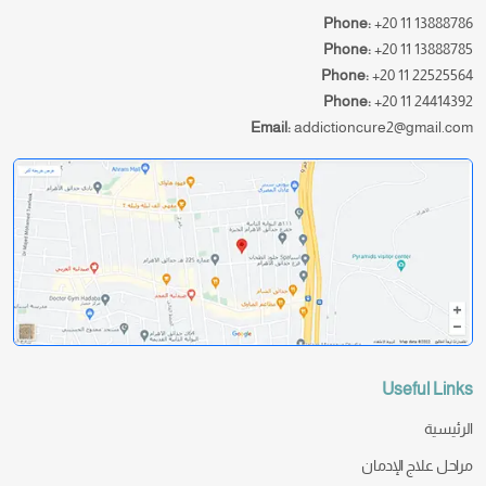
Phone:
+20 11 13888786
Phone:
+20 11 13888785
Phone:
+20 11 22525564
Phone:
+20 11 24414392
Email:
addictioncure2@gmail.com
Useful Links
الرئيسية
مراحل علاج الإدمان