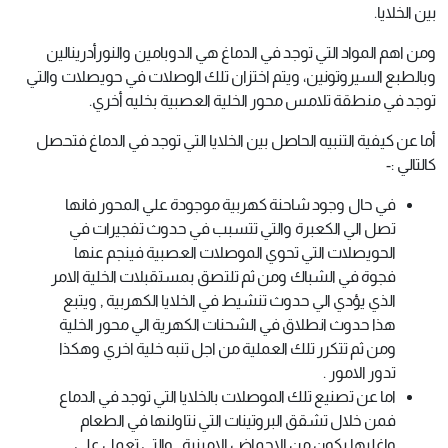
بين الخلايا.
ومن اهم المواد التي توجد في الدماغ هي الدوبامين والنورأدرينالين
وبالطبع السيروتونين، ويتم اختزان تلك الوصلات في حويصلات والتي
توجد في منطقة تلامس محور الخلية العصبية بخليه أخري.
أما عن كيفية التنبيه الحاصل بين الخلايا التي توجد في الدماغ فتحصل
كالتالي :-
في حال وجود شاحنة كهربية موجودة علي المحور فانها
تصل الي الكعبرة والتي تتسبب في حدوث تفجيرات في
الحويصلات التي تحوي الموصلات العصبية فينجم عنها
فجوة في الشباك ومن ثم تلتصق بمستقبلات الخلية الامر
الذي يؤدي الي حدوث تنشيط في الخلايا الكهربية , ويتبع
هذا حدوث انطلاق في الشحنات الكهرية الي محور الخلية
ومن ثم تتكرر تلك العملية من اجل تنبه خلية اخري وهكذا
تدور الامور .
اما عن تصنيع تلك الموصلات بالخلايا التي توجد في الدماع
فمن خلال تشقق البروتينات التي نتاولنها في الطعام
واغلبها يكون من الاحماض الامينية , والتي تعمل علي