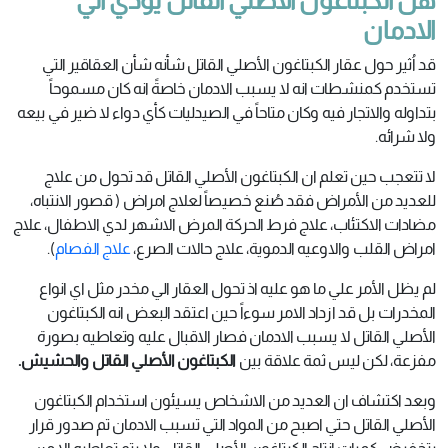
هل الكبتاغون الأصلي القاتل يؤدي الي
الادمان
قد اُثير حول عقار الكبتاغون الأصلي القاتل شأنه شأن العقاقير التي
تستخدم كمنشطات انه لا يسبب الادمان خاصةً انه كان مسموحاً
بتداوله والاتجار فيه وكان متاحاً في الصيدليات كأي دواء لا ضير في بيعه
ولا شرائه.
لا تتعجب حين تعلم ان الكبتاغون الأصلي القاتل قد تحول من علاج
للعديد من الأمراض فقد صُنع خصيصاً لعلاج امراض ( قصور الانتباه،
مضادات الاكتئاب، علاج فرط الحركة المرض الاشهر لدي الاطفال، علاج
امراض القلب والاوعيه الدموية، علاج حالات الصرع،
علاج الفصام
).
لم يظل الأمر علي ما هو عليه اذ تحول العقار الي مخدر مثل اي انواع
المخدرات بل قد ازداد الامر سوءاً حين اعتقد البعض انه الكبتاغون
الأصلي القاتل لا يسبب الادمان فصار الاقبال عليه وتعاطيه بصورة
مفزعة، لكن ليس ثمة علاقة بين
الكبتاغون الأصلي القاتل والحشيش.
وبعد اكتشاف ان العديد من الاشخاص يسيئون استخدام الكبتاغون
الأصلي القاتل حتي اصبح من المواد التي تسبب الادمان تم صدور قرار