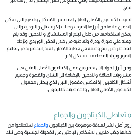
مشتقات الامفيتامينات والتي تُصنع من خلال الإنسان الا ان لها تأثير
قوي.
لحبوب الكبتاغون الأصلي القاتل العديد من الاشكال والصور التي يمكن
الادمان عليها من أبرزها الحبوب وحبات الكريستال و البودرة والتي
يمكن استخدامها من خلال البلع او الاستنشاق و التدخين وقد يتم
جعله علي صورة بودرة وتعاطيه من خلال الحقن الوريدي وتزداد
المخاطر حين يتم وضعه في قطرة الادمان الميدرابيد فيزيد من تفاقم
الامور وتزداد المضاعفات بشكل اكبر.
ومن أبرز المواد التي تحفز من عمل الكبتاغون الأصلي القاتل هي
مشروبات الطاقة والتدخين بالإضافة الي الشاي والقهوة وجميع
أشكال الكافيين، إذ تعكس مفعول اللبن الذي يبطل مفعول
الكبتاغون الأصلي القاتل والحمضيات كالليمون.
متعاطي الكبتاجون والجماع
روج أهل الشر لعلاقة موهومة بين الكبتاجون
والجماع
استطاعوا من
خلالها جذب ملايين الاشخاص الباحثين عن الفحولة الجنسية وهي تلك