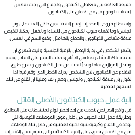
حقيقة العلاقة بين متعاطي الكبتاجون والجماع التي زجت بملايين
الشباب بالوقوع في فخ الادمان علي الكبتاجون.
واستطاع مروجي المخدرات إقناع الشباب من خلال اللعب علي وتر
الجنس! وما تفعله حبوب الكبتاجون في النساء! وبالفعل يمكننا تلخيص
علاقة متعاطي الكبتاجون والجماع بانها مثل وضع السم في العسل.
يشعر الشخص في بداية الإدمان بالرغبة الجنسية و ليت شعري ان
تستمر تلك المشاعر فما هي الا أيام وينقلب السحر علي الساحر وتتغير
وتتبدل الموازين تماما ويبدأ البحث عن بديل الكبتاجون واسرع طرق
الاقلاع عن الكبتاجون لان الشخص يدرك الخطر الذي وقع فيه! لذا
نقول بان علاقة الكبتاجون والجنس وهم زائف وعلينا ان نقلع عن تلك
السموم المدمرة.
آلية عمل حبوب الكبتاغون الأصلي القاتل
في واقع الامر نحن نتحدث عن احد اخطر انواع المنشطات علي الاطلاق
وطريقة عمل تلك الحبوب من خلال موجز الموصلات الكيمائية التي
توجد في الدماغ وكيفية تنبيه الخلية العصبية من خلال تلك الوصلات،
فان مخ الانسان يحتوي علي المواد الكيمائية والتي تقوم بنقل الاشارات