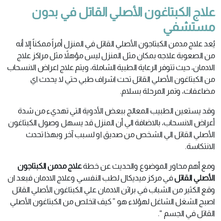
علاج الكبتاغون الأصلي القاتل في بدون
مستشفي
يُعد علاج مدمن الكبتاجون الأصلي القاتل في المنزل أمراً ممكناً إلا أنه
من الصعوبة علاجه بمكان مثل المنزل ليس مؤهلاً مثل مراكز علاج
الادمان، حيث تتوفر الرعاية الطبية الشاملة، ويتم علاج اعراض الانسحاب
من الكبتاغون الأصلي القاتل تحت اشراف طبي حتي لا يحدث اي
مضاعفات، وتمر المرحلة بسلام.
وقد يستعين الطبيب المعالج ببعض الأدوية التي تهديء من شدة
أعراض الانسحاب، بالاضافة الي أن المنزل قد يسهل وصول الكبتاغون
الأصلي القاتل الي الشخص من صديق او لسبب آخر وبهذا تحدث
الانتكاسة.
ومع أهم محاور الموضوع والحديث عن خطة
علاج مدمن
الكبتاجون
الأصلي القاتل
في مركز ميديكال لطب النفسي وعلاج الادمان فبعد ان
وقع الكثير من الشباب في براثن الادمان علي الكبتاغون الأصلي القاتل
اصبح الشغل الشاغل لهؤلاء هو ” كيف اتخلص من الكبتاغون الأصلي
القاتل في الجسم “.