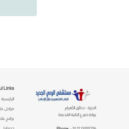
l Links
الرئيسية
الجيزة - حدائق الأهرام
مراحل علا
بوابة خفرع التانية القديمة
برامج علا
خدماتنا
Phone:
+20 11 13888786