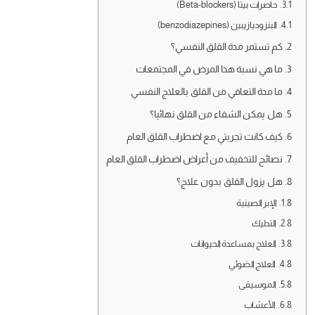
حاصرات بيتا (Beta-blockers)
البنزوديازيبين (benzodiazepines)
كم تستمر مدة القلق النفسي؟
ما هي نسبة هذا المرض في المجتمعات
ما مدة التعافي من القلق بالعلاج النفسي
هل يمكن الشفاء من القلق نهائيا؟
كيف كانت تجربتي مع اضطراب القلق العام
نصائح للتخفيف من أعراض اضطراب القلق العام
هل يزول القلق بدون علاج؟
الإبر الصينية
التدليك
العلاج بمساعدة الحيوانات
العلاج الضوئي
الموسيقى
الأعشاب