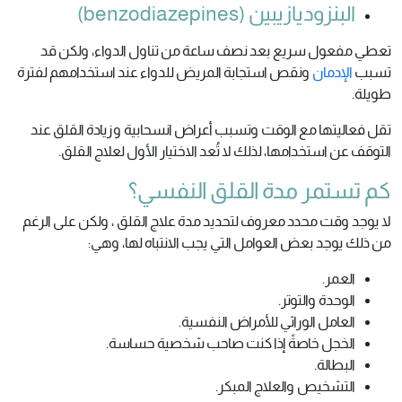
البنزوديازيبين (benzodiazepines)
تعطي مفعول سريع بعد نصف ساعة من تناول الدواء، ولكن قد
تسبب
الإدمان
ونقص استجابة المريض للدواء عند استخدامهم لفترة
طويلة.
تقل فعاليتها مع الوقت وتسبب أعراض انسحابية وزيادة القلق عند
التوقف عن استخدامها، لذلك لا تُعد الاختيار الأول لعلاج القلق.
كم تستمر مدة القلق النفسي؟
لا يوجد وقت محدد معروف لتحديد مدة علاج القلق ، ولكن على الرغم
من ذلك يوجد بعض العوامل التي يجب الانتباه لها، وهي:
العمر.
الوحدة والتوتر.
العامل الوراثي للأمراض النفسية.
الخجل خاصةً إذا كنت صاحب شخصية حساسة.
البطالة.
التشخيص والعلاج المبكر.