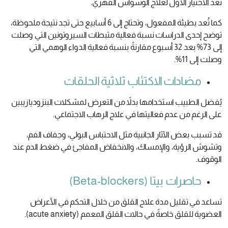
تُعد الاختيار الأول لعلاج الوسواس القهري.
كما تُعد بطيئة المفعول، وتحتاج إلى 6 أسابيع حتى تجد نتيجة ملحوظة،
توضح إحدى الدراسات نسبة فعالية مثبطات السيروتونين التي وصلت
إلى 73% بعد 32 أسبوع مقارنةً بنسبة فعالية الدواء الوهمي التي
وصلت إلى 11%.
مضادات الاكتئاب ثلاثية الحلقات
يُفضل الطبيب استخدامها بدلاً من التعرض لمشكلات البنزوديازيبين
على الرغم من عدم فعاليتها في علاج الرهاب الاجتماعي.
قد تسبب بعض الآثار الجانبية مثل الاحتباس البولي، وجفاف الفم،
وتشوش الرؤية، والإمساك، والانخفاض المفاجئ في ضغط الدم عند
الوقوف.
حاصرات بيتا (Beta-blockers)
تساعد في تقليل مدة علاج القلق من خلال التحكم في الأعراض
العضوية للقلق خاصةً في حالات القلق المعمم (acute anxiety).