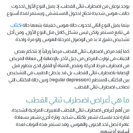
يوجد نوعان من اضطراب ثنائي القطب، إذ يميل النوع الأول لحدوث
حالات هوس شديدة تحتاج لدخول المستشفى ويستمر لمدة أسبوع.
بينما يميل النوع الثاني لحدوث حالة هوس خفيفة يتبعها حالة
اكتئاب
في تتابع مستمر ولكن ليس بشكل كامل مثل النوع الأول، ومن أجل
تشخيص دقيق لا بد من الوصول لمرحلة الهوس ولو مرة واحدة.
كما يُعد مرض اضطراب ثنائي القطب مرضاً وراثياً، إذ تتحكم بعض
الجينات في توارث المرض من جيل لآخر، بالإضافة إلى معاناة المريض
من اضطراب فرط الحركة ونقص الانتباه أو القلق الذي يتطور قبل
الإصابة باضطراب ثنائي القطب، بل قد يخطئ الطبيب في التشخيص
بين الاكتئاب المنتظم (regular depression) وبين حالة الاكتئاب التي
تصاحب اضطراب ثنائي القطب.
ما هي أعراض اضطراب ثنائي القطب
من أهم أعراض اضطراب ثنائي القطب التغييرات المزاجية الشديدة،
فتارة تجد نفسك تشعر باكتئاب شديد، وتارة أخرى تشعر بسعادة
غامرة تصل لحد الجنون والهوس، وقد تستمر هذه النوبات لعدة
أسابيع أو شهور.