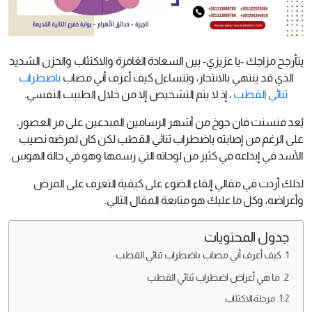
يتأرجح مزاجك -يا عزيزي- بين السعادة الغامرة والاكتئاب والحزن الشديد
الذي قد ينتهي بالانتحار، وتتساءل كيف أعرف أني مصاب
باضطراب
ثنائي القطب
، إذ لا يتم التشخيص إلا من خلال الطبيب النفسي.
يُعد فنسنت فان جوخ من أشهر الرسامين المبدعين على مر العصور،
على الرغم من إصابته باضطراب ثنائي القطب لكن كان لمرضه نصيب
الأسد في إبداعه في كثير من لوحاته التي رسمها وهو في حالة الهوس.
لذلك أردت في مقالي إلقاء الضوء على كيفية التعرف على المرض
وأعراضه، وكل ما عليك هو متابعة المقال التالي.
جدول المحتويات
كيف أعرف أني مصاب باضطراب ثنائي القطب
ما هي أعراض اضطراب ثنائي القطب
مرحلة الاكتئاب