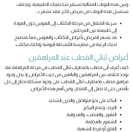
وبين هذه النوبات المتتالية تستقر شخصيتك الطبيعية، ويختلف
تسلسل هذه النوبات من مريض لآخر، فقد تشعر بـ :
سرعة الانتقال من مرحلة الاكتئاب إلى الهوس دون العودة
إلى طبيعته بين المرحلتين.
قد يشعر المريض بأعراض الاكتئاب والهوس معاً، فتصبح
لديك الرغبة في ممارسة الأنشطة اليومية ولكنك مكتئب.
أعراض ثنائي القطب عند المراهقين
كيف أعرف أني مصاب باضطراب ثنائي القطب في مرحلة المراهقة، فلا
يوجد اختلاف بين المراهقين والبالغين من حيث الأعراض، إذ يدل وجود
مراهق مصاب باضطراب ثنائي القطب على وجود مشكلة تحتاج إلى حل
بأقصى حتى لا تصل إلى الانتحار، ومن أهم هذه الأعراض:
البكاء على نحو متواصل والحزن الشديد.
التردد، وعدم التركيز.
التهور، والغضب، والعدوانية.
الشعور بالعظمة.
القلق أو فرط الشهية.