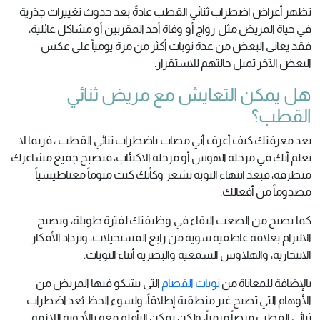
تظهر أعراض اضطراب ثنائي القطب عادةً بعد حدوث تغييرات جذرية
في حياة المريض مثل زواج أو وفاة أحد المقربين أو مشاكل عائلية،
فقد يعاني البعض من عدة نوبات أكثر من مرة يومياً على عكس
البعض الآخر تميل حالتهم للاستقرار.
هل يمكن التعايش مع مريض ثنائي
القطب؟
بعد معرفتك كيف أعرف أني مصاب باضطراب ثنائي القطب ، فربما لا
تعلم أنك في مرحلة الهوس أو مرحلة الاكتئاب، فتصبح جميع مشاعرك
متطرفة، فبعد انتهاء النوبة تشعر وكأنك كنت منوماً مغناطيسياً
مصدوماً من أفعالك.
كما يصبح من الصعب البقاء في وظيفتك لفترة طويلة، ويصبح
الالتزام بعلاقة عاطفية سوية من رابع المستحيلات، وتزداد الأفكار
الانتحارية، والهلاوس السمعية والبصرية أثناء النوبات.
بالإضافة للمعاناة من
نوبات الفصام
التي يشكو فيها المريض من
الأوهام التي تصبح غير منطقية إطلاقاً، ولسوء الحظ يُعد اضطراب
ثنائي القطب مرضاً مزمناً، ولكن يمكن التأقلم معه بالأدوية اللازمة