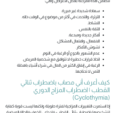
تتضمن هذه المرحلة بعض الأعراض وهي:
سعادة شديدة غير مبررة.
الثرثرة، والتحدث في أكثر من موضوع في الوقت ذاته.
النشاط.
الثقة بالنفس.
أفكار جديدة ومبدعة.
الانفعال، وافتعال المشاكل.
تشوش الأفكار.
عدم الشعور بالجوع أو الرغبة في النوم.
اتخاذ قرارات خطيرة لا تتوافق مع شخصية المريض.
الرغبة في إنفاق الكثير من المال في شراء أشياء باهظة
الثمن لا تحتاجها.
كيف أعرف أني مصاب باضطراب ثنائي
القطب | اضطراب المزاج الدوري
(Cyclothymia)
إذا استمرت التغييرات المزاجية لفترة طويلة ولكنها ليست قوية كفاية
لتشخيصها باضطراب ثنائي القطب، فلا داعي للخوف فالحالة المرضية