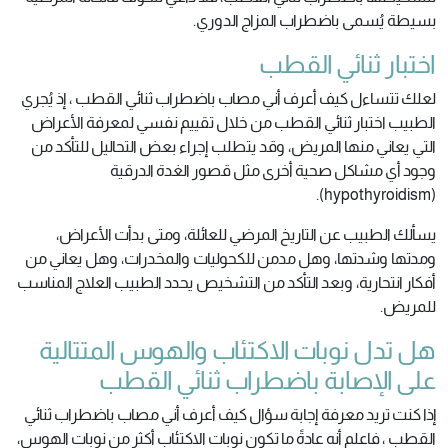
بسيطة يُسمى باضطراب المزاج الدوري.
اختبار ثنائي القطب
لعلك تتساءل كيف أعرف أني مصاب باضطراب ثنائي القطب ، إذ يُجري
الطبيب اختبار ثنائي القطب من خلال تقييم نفسي لمعرفة الأعراض
التي يعاني منها المريض، وقد يتطلب إجراء بعض التحاليل للتأكد من
وجود أي مشاكل صحية أخرى مثل قصور الغدة الدرقية
(hypothyroidism).
يسألك الطبيب عن التاريخ المرضي للعائلة، ومتى بدأت الأعراض،
ومدتها وشدتها، وهل مدمن للكحوليات والمخدرات، وهل يعاني من
أفكار انتحارية، وبعد التأكد من التشخيص يحدد الطبيب العلاج المناسب
للمريض.
هل تدل نوبات الاكتئاب والهوس المتتالية
على الإصابة باضطراب ثنائي القطب
إذا كنت تريد معرفة إجابة سؤال كيف أعرف أني مصاب باضطراب ثنائي
القطب ، فاعلم أنه عادةً ما تكون نوبات الاكتئاب أكثر من نوبات الهوس،