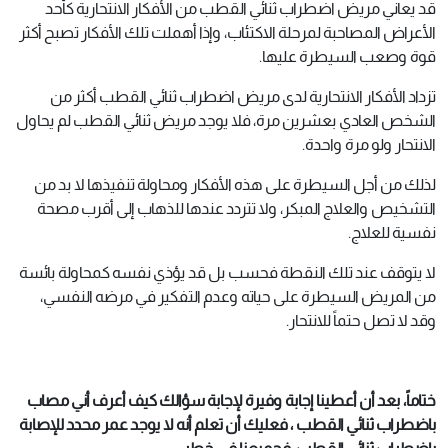
قد يعاني مريض اضطراب ثنائي القطب من الأفكار الانتحارية كأحد
الأعراض المصاحبة لمرحلة الاكتئاب، وإذا أهملت تلك الأفكار تصبح أكثر
قوة وصعب السيطرة عليها.
تزداد الأفكار الانتحارية لدى مريض اضطراب ثنائي القطب أكثر من
الشخص العادي بعشرين مرة، فلا يوجد مريض ثنائي القطب لم يحاول
الانتحار ولو مرة واحدة.
لذلك من أجل السيطرة على هذه الأفكار ومحاولة تنفيذها لا بد من
التشخيص والعلاج المبكر، ولا تتردد عندها للذهاب إلى أقرب مصحة
نفسية للعلاج.
لا يتوقف عند تلك النقطة فحسب بل قد يؤذي نفسه كمحاولة بائسة
من المريض السيطرة على حياته وعدم التفكير في مرضه النفسي،
وقد لا تصل حتماً للانتحار.
ختاماً، بعد أن أعطينا إجابة وفيرة لإجابة سؤالك كيف أعرف أني مصاب
باضطراب ثنائي القطب ، فعليك أن تعلم أنه لا يوجد عمر محدد للإصابة