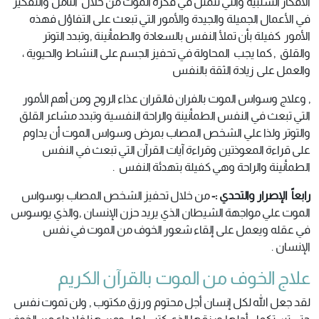
الأفكار السلبية والتي تتمثل في فكرة الموت من خلال التأمل والتفكير
في الأعمال الجميلة والجيدة والأمور التي تبعث على التفاؤل فهذه
الأمور كفيلة بأن تملأ النفس بالسعادة والطمأنينة ,وتبدد التوتر
والقلق , كما يجب المحاولة في تحفيز الجسم على النشاط والحيوية ،
والعمل على زيادة الثقة بالنفس
, وعلاج وسواس الموت بالفران فالقران عذاء الروح ومن أهم الأمور
التي تبعث في النفس الطمأنينة والراحة النفسية وتبدد مشاعر القلق
والتوتر ولذا علي الشخص المصاب بمرض وسواس الموت أن يداوم
على قراءة المعوذتين وقراءة آيات القرآن التي تبعث في النفس
الطمأنينة والراحة وهي كفيلة بتهدئة النفس .
رابعاً الإصرار والتحدي :-
من خلال تحفيز الشخص المصاب بوسواس
الموت علي مواجهة الشيطان الذي يريد حزن الإنسان ,والذي يوسوس
في عقله ويعمل على إلقاء شعور الخوف من الموت في نفس
الإنسان .
علاج الخوف من الموت بالقرآن الكريم
لقد جعل الله لكل إنسان أجل محتوم ورزق مكتوب , ولن تموت نفس