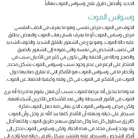
الجديد وأفضل طرق علاج وسواس الموت نهائياً .
وسواس الموت
الخوف من الموت مرض نفسي وهو ما يعرف في الطب النفسي
مرض وساس الموت أو ما يعرف باسم رهاب الموت والبعض يطلق
عليه حالة الموت, وهو نوع من الشعور بالقلق الشديد والخوف الشديد
التي تصيب الشخص في نفسه والتي تقوده إلى الشعور بالضيق
والضجر وحالة من الخنقة والتي تكون في كثير من الأحيان سبب في
الانتحار على الرغم من عدم وجود سبب وسواس الموت بشكل محدد,
وأخطر ما في وسواس الموت هو الأفكار التي لا تفارق صاحبها حول
الموت من التفكير في الموت في كل وقته وكيفية الابتعاد عن الموت .
فدوما ما يتخيل أنه عرضة للموت بسبب أي فعل يقوم به لدرجة أنه يرى
الموت في الأمور البسيطة والتي تعد للأشخاص الآخرين أشياء تافهة,
ولكن مرض وسواس الموت الذي يعاني منه جعل الموت فكرة
تسيطر علي حياته وجهله أن الأقدار كلها بيد الله عز وجل وأن الموت
كالرزق سطول كل منا وكل مخلوق سيعبر طريق الموت ولكنها آجال
ولا يوجد إنسان مخلد في هذه الحياة, ولكن وساوس الموت تدخل إلى
أفكار الشخص وتسيطر عليه وتنتشر بشكل تام في حياته مما تؤدي إلى