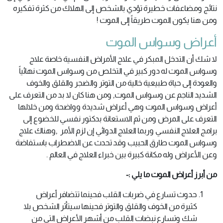
نتائج ومضاعفات خطيرة تؤدي بالشخص إلى الهلاك من كثرة تفكيره
ومن هنا يكون الموت طريقاً إلى الموت !
أعراض وسواس الموت
لا شك أن التدخل المبكر في علاج الأمراض النفسية خاصة علاج
وسواس الموت له دور كبير في التخلص من وسواس الموت نهائياً
والعودة إلى حياة طبيعية خالية من التوتر والضجر والقلق والخوف
الشديد الناجم عن وسواس الموت, ومن هنا كان لا بد من التعرف على
أعراض وسواس الموت وهي أعراض شديدة وواضحة ومن خلالها
التعرف على المرض ومن ثم الاستعانة بدكتور نفسي للخضوع إلى
برامج العلاج النفسي وربما العلاج الدوائي إن لزم الأمر ,وهناك علاج
وسواس الموت طارق الحبيب وقد تحدث عن الاضطراب باستفاضة
وعن الأعراض وله مكانة كبيرة بين خبراء العلاج في العالم .
من أبرز أعراض الموت ما يلي :-
حدوث تسارع في ضربات القلب فحينما تتضافر أعراض
كثيرة من الخوف والقلق والتوتر فحينها سيتأثر الشخص بلا
شك وتسارع نبضات القلب من أشهر الأعراض التي من