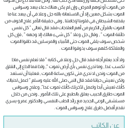
حتى تستكمل أجلها ورزقها الذي كتب لها , ومن هنا فلا داع من الخوف
من الموت أو توهم المرض وإن لم يكن هناك دعاء يبعد وسواس
الموت بشكل معين إلا أن الاستعانة بالله جل وعلا في أن يبعد عنا ما
يقذفه الشيطان في قلوبنا لإخافتنا , وفي حقيقة الأمر علاج الخوف من
الموت بالقرآن الكريم من أهم العلاجات فقد قال تعالى ” كل نفس
ذائقة الموت ” , وقال جل وعلا ” كل شيء هالك إلا وجهه ” , فإن كل
شخص سوف يلقي الموت حتى الأنبياء والمرسلين قد ذاقوا الموت
والملائكة كلهم سوف يذوقوا الموت .
ولا أحد يعلم أجله فقد قال جل وعلا في كتابه ” فلا تعلم نفس ماذا
تكسب غدا , وما تدري نفس بأي أرض تموت “, ولذا فما الداع إلى القلق
من الموت ونحن لا ندري متى تكون ساعة الموت , فعلينا أن نستعد
ولكن نعيش حياتنا فقد قال النبي صلى الله عليه وسلم ” اعمل لدنياك
كأنك تعيش أبدا واعمل لآخرتك كأنك تموت غدا”, وعلاج وسواس
الموت طارق الحبيب يعلق بالطبع على تلك الأمور , ونحن من خلال
مستشفى الوعي الجديد مع رائد الطب النفسي والدكتور عمرو يسري
نقدم أفضل طرق علاج وسواس الموت .
عن الكاتب