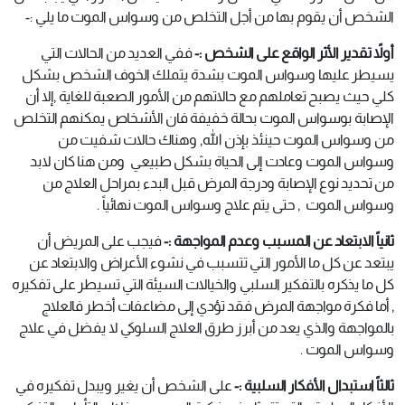
الشخص أن يقوم بها من أجل التخلص من وسواس الموت ما يلي :-
أولاً تقدير الأثر الواقع على الشخص :-
ففي العديد من الحالات التي
يسيطر عليها وسواس الموت بشدة يتملك الخوف الشخص بشكل
كلي حيث يصبح تعاملهم مع حالاتهم من الأمور الصعبة للغاية ,إلا أن
الإصابة بوسواس الموت بحالة خفيفة فان الأشخاص يمكنهم التخلص
من وسواس الموت حينئذ بإذن الله, وهناك حالات شفيت من
وسواس الموت وعادت إلى الحياة بشكل طبيعي ومن هنا كان لابد
من تحديد نوع الإصابة ودرجة المرض قبل البدء بمراحل العلاج من
وسواس الموت , حتى يتم علاج وسواس الموت نهائياً .
ثانياً الابتعاد عن المسبب وعدم المواجهة :-
فيجب على المريض أن
يبتعد عن كل ما الأمور التي تتسبب في نشوء الأعراض والابتعاد عن
كل ما يذكره بالتفكير السلبي والخيالات السيئة التي تسيطر على تفكيره
, أما فكرة مواجهة المرض فقد تؤدي إلى مضاعفات أخطر فالعلاج
بالمواجهة والذي يعد من أبرز طرق العلاج السلوكي لا يفضل في علاج
وسواس الموت .
ثالثاً استبدال الأفكار السلبية :-
على الشخص أن يغير ويبدل تفكيره في