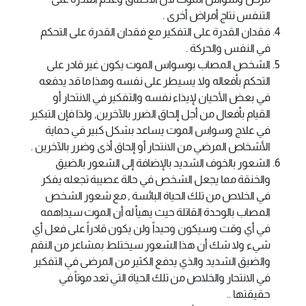
التنفس نتاج أمراض أخرى .
فقدان القدرة على التفكير مع فقدان القدرة على التحكم
في النفس والحركة .
الشخص المصاب بوسواس الموت يكون غير قادر على
التحكم بأفعاله ولا يسيطر على نفسه وهذا ما قد يدفعه
في بعض الأحيان لإيذاء نفسه والتفكير في الانتحار أو
القيام بأفعال من أجل إلحاق الضرر بالآخرين, ولذا فإن التبكير
في علاج وسواس الموت يساعد بشكل كبير في حماية
الأشخاص المرضي من الانتحار أو إلحاق أذى وضرر بالآخرين .
الشعور بالخوف الشديد بالإضافة إلى الشعور بالضيق
والخنقة مما يجعل الشخص في حالة عصيبة تجعله يفكر
في الخلاص من تلك الحياة البائسة , مع شعور الشخص
المصاب بالوحدة القاتلة حيث يهيأ له أن الموت سيداهمه
في أي وقت وسيكون وحيداً ولن يكون قادراً على فعل أي
شيء ولا شك أن هذا الشعور سيختلط بمشاعر من النقم
والضيق الشديد والذي يدفع الكثير من المرضى في التفكير
في الانتحار والخلاص من تلك الحياة التي تعد موتاً في
حقيقتها ..