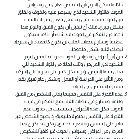
خلالها يمكن الجزم بأن الشخص يعاني من وسواس
الموت, فالتوتر الشديد الذي يسيطر عليه والخوف والقلق
من الموت تتسبب في زيادة في معدل ضربات القلب
بشكل جبري, فلك أن تتخيل أن يكون القلق والتوتر هذا
ناجما عن التفكير في الموت فلا شك أن الأمر سيكون
عظيماً وتسارع نبضات القلب لن يكون كالمعتاد بل ستزداد
نبضات قلبه بشكل ملحوظ .
من أبرز أعراض وسواس الموت حدوث حالة من التوتر
الشديد لدى المريض وتلك الحالة من التوتر الشديد التي
يعاني منها المرض تؤثر بشكل كبير على قدرته على الحركة
ومن التأثير علي الدراسة أو العمل وبشكل عام تعيق بقدر
مسيرة الشخص في الحياة .
عدم القدرة على التنفس فحينما يعاني الشخص من القلق
والتوتر وتسارع في نبضات القلب مع التفكير في قرب
الموت, فكل هذه الأعراض ستتسبب في حدوث عدم
القدرة على التنفس بصورة طبيعية؛ إذ يصبح الشخص غير
قادر على التنفس ويشعر بالاختناق, ولكن قد يكون هذا
العرض من أعراض وسواس الموت غير كافياً لتشخيص
مرض وسواس الموت لأن الاختناق وعدم القدرة على