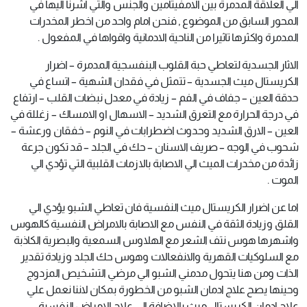
الي العلاقة المدمرة بين الامفيتامين والجنس والتي اشرنا اليها في
المحور السابق من الموضوع , فنحن امام واحد من اخطر المخدرات
المدمرة واكثرها تاثيرا من الناحية الادمانية واقواها في المفعول .
الاثار الجسدية لتعاطي حبة القلوب البنفسجية المدمرة – اضرار
الكريستال ميث الجسدية – تتمثل في فقدان الشهية – اتساع في
حدقة العين – جفاف في الفم – زيادة في معدل نبضات القلب – ارتفاع
في درجة الحرارة مع التعرق الشديد – الاسهال او الامساك – زغللة في
العين – الارق الشديد وحدوث اضطرابات في النوم – خفقان ورعشة –
شحوب في الوجه – صريف الاسنان – حك في الجلد – قد تكون جرعة
زائدة من مخدرات الميث الي الاصابة بالازمات القلبية التي تؤدي الي
الموت .
اما عن اضرار الكريستال ميث النفسية فان تعاطي الشبو يؤدي الي
القلق وزيادة الثقة في النفس مع الاصابة بالامراض النفسية كالهوس
واشهرها هوس نتف الشعر مع الهلاوس السمعية والبصرية الكاذبة
مع السلوكيات القهرية والانفعالات وهوس حك الجلد وزيادة تقدير
الذات ومن هنا يتحول مدمني الشبو الي مرضي التشخيص المزدوج
وحينها يصح علاج ادمان الشبو من الخطورة بمكان لاننا نعمل علي
علاج ادمان الكريستال ميث بالاضافة الي علاج الامراض النفسية