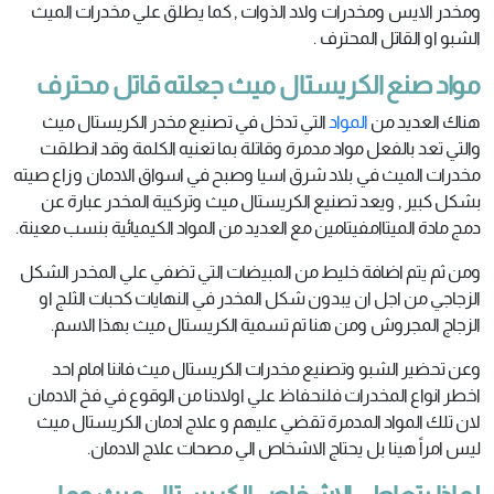
ومخدر الايس ومخدرات ولاد الذوات , كما يطلق علي مخدرات الميث
الشبو او القاتل المحترف .
مواد صنع الكريستال ميث جعلته قاتل محترف
هناك العديد من
المواد
التي تدخل في تصنيع مخدر الكريستال ميث
والتي تعد بالفعل مواد مدمرة وقاتلة بما تعنيه الكلمة وقد انطلقت
مخدرات الميث في بلاد شرق اسيا وصبح في اسواق الادمان وزاع صيته
بشكل كبير , ويعد تصنيع الكريستال ميث وتركيبة المخدر عبارة عن
دمج مادة الميتاامفيتامين مع العديد من المواد الكيميائية بنسب معينة.
ومن ثم يتم اضافة خليط من المبيضات التي تضفي علي المخدر الشكل
الزجاجي من اجل ان يبدون شكل المخدر في النهايات كحبات الثلج او
الزجاج المجروش ومن هنا تم تسمية الكريستال ميث بهذا الاسم.
وعن تحضير الشبو وتصنيع مخدرات الكريستال ميث فاننا امام احد
اخطر انواع المخدرات فلنحفاظ علي اولادنا من الوقوع في فخ الادمان
لان تلك المواد المدمرة تقضي عليهم و علاج ادمان الكريستال ميث
ليس امراً هينا بل يحتاج الاشخاص الي مصحات علاج الادمان.