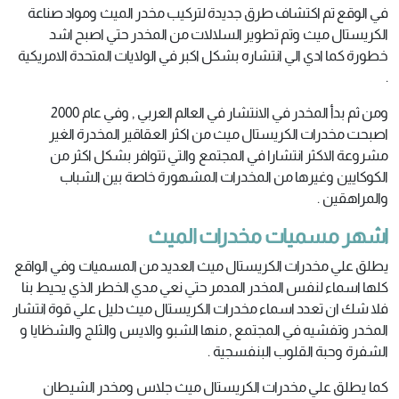
في الوقع تم اكتشاف طرق جديدة لتركيب مخدر الميث ومواد صناعة
الكريستال ميث وتم تطوير السلالات من المخدر حتي اصبح اشد
خطورة كما ادي الي انتشاره بشكل اكبر في الولايات المتحدة الامريكية
.
ومن ثم بدأ المخدر في الانتشار في العالم العربي , وفي عام 2000
اصبحت مخدرات الكريستال ميث من اكثر العقاقير المخدرة الغير
مشروعة الاكثر انتشارا في المجتمع والتي تتوافر بشكل اكثر من
الكوكايين وغيرها من المخدرات المشهورة خاصة بين الشباب
والمراهقين .
اشهر مسميات مخدرات الميث
يطلق علي مخدرات الكريستال ميث العديد من المسميات وفي الواقع
كلها اسماء لنفس المخدر المدمر حتي نعي مدي الخطر الذي يحيط بنا
فلا شك ان تعدد اسماء مخدرات الكريستال ميث دليل علي قوة انتشار
المخدر وتفشيه في المجتمع , منها الشبو والايس والثلج والشظايا و
الشفرة وحبة القلوب البنفسجية .
كما يطلق علي مخدرات الكريستال ميث جلاس ومخدر الشيطان