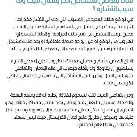
لماذا يتعاطي الاشخاص الكريستال ميث وما
سبب انتشاره ؟
في الواقع هناك العديد من الاسباب التي ادت الي انتشار مخدرات
الكريستال ميث والتي تتمثل في المفاهيم المغلوطة حول المخدر
فحين يرغب الشخص في تغير حالته المزاجية او الحالة النفسية او
الهروب من الواقع او حين يواجه صدمة عاطفية او يجد هناك مشاكل
اسرية او غيرها من الامور المجتمعية التي يتعرض لنا الكثير في حياته .
الا ان البعض يتأقلم ويتعامل مع تلك الظروف الا ان البعض الاخر لا
يستطيع ان يقاومة ولا يتأقلم فيهرب الي عالم الادمان والتعاطي
خروجا من الملل وهروبا من المشاكل التي تظهر في حياته الي تعاطي
الكريستال ميث.
ومن يتعاطي الميث تلك السموم الفتاكة يظنه أنه قد يمنحه البهجة
والضحك ونسيان ما يعاني منه ويظن بهذا انه حل مشاكل حياته ! وهو
لا يدري ان مخدرات الكريستال ميث ستسحبه الي الهاوية ويصبح عبدا
ذليلا لها وسيكون طريق علاج ادمان الكريستال ميث ليس سهلا
كدخوله الي هذا العالم المظلم .