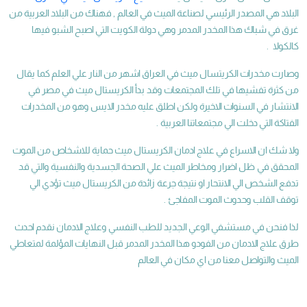
البلاد هي المصدر الرئيسي لصناعة الميث في العالم , فهناك من البلاد العربية من
غرق في شباك هذا المخدر المدمر وهي دولة الكويت التي اصبح الشبو فيها
كالكولا .
وصارت مخدرات الكريتسال ميث في العراق اشهر من النار علي العلم كما يقال
من كثرة تفشيها في تلك المجتمعات وقد بدأ الكريستال ميث في مصر في
الانتشار في السنوات الاخيرة ولكن اطلق عليه مخدر الايس وهو من المخدرات
الفتاكة التي دخلت الي مجتمعاتنا العربية .
ولا شك ان الاسراع في علاج ادمان الكريستال ميث حماية للاشخاص من الموت
المحقق في ظل اضرار ومخاطر الميث علي الصحة الجسدية والنفسية والتي قد
تدفع الشخص الي الانتحار او نتيجة جرعة زائدة من الكريستال ميث تؤدي الي
توقف القلب وحدوث الموت المفاجئ .
لذا فنحن في مستشفي الوعي الجديد للطب النفسي وعلاج الادمان نقدم احدث
طرق علاج الادمان من الفودو هذا المخدر المدمر قبل النهايات المؤلمة لمتعاطي
الميث والتواصل معنا من اي مكان في العالم