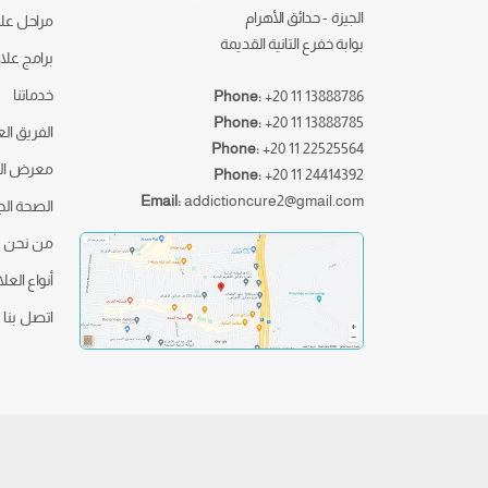
الجيزة - حدائق الأهرام
مراحل علا
بوابة خفرع التانية القديمة
برامج علا
خدماتنا
Phone:
+20 11 13888786
Phone:
+20 11 13888785
الفريق ال
Phone:
+20 11 22525564
معرض ال
Phone:
+20 11 24414392
Email:
addictioncure2@gmail.com
الصحة ال
من نحن
أنواع العل
اتصل بنا