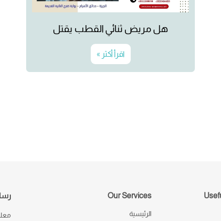
هل مريض ثنائي القطب يقتل
اقرأ أكثر »
Usefu
Our Services
رسال
الرئيسية
معك 