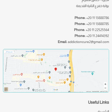
بوابة خفرع التانية القديمة
Phone:
+20 11 13888786
Phone:
+20 11 13888785
Phone:
+20 11 22525564
Phone:
+20 11 24414392
Email:
addictioncure2@gmail.com
Useful Links
الرئيسية