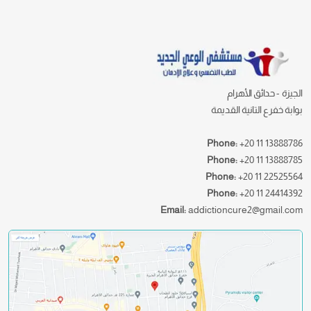
الجيزة - حدائق الأهرام
بوابة خفرع التانية القديمة
Phone:
+20 11 13888786
Phone:
+20 11 13888785
Phone:
+20 11 22525564
Phone:
+20 11 24414392
Email:
addictioncure2@gmail.com