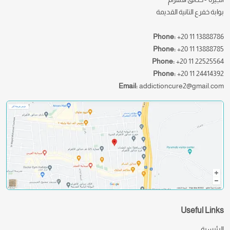
بوابة خفرع التانية القديمة
Phone:
+20 11 13888786
Phone:
+20 11 13888785
Phone:
+20 11 22525564
Phone:
+20 11 24414392
Email:
addictioncure2@gmail.com
Useful Links
الرئيسية