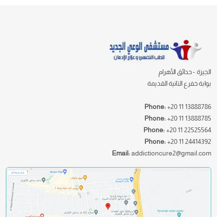
الجيزة - حدائق الأهرام
بوابة خفرع التانية القديمة
Phone:
+20 11 13888786
Phone:
+20 11 13888785
Phone:
+20 11 22525564
Phone:
+20 11 24414392
Email:
addictioncure2@gmail.com