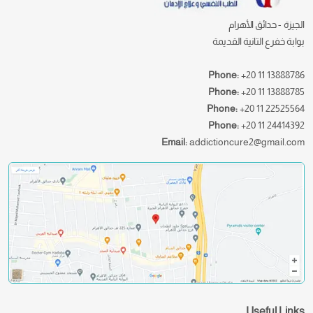
الجيزة - حدائق الأهرام
بوابة خفرع التانية القديمة
Phone:
+20 11 13888786
Phone:
+20 11 13888785
Phone:
+20 11 22525564
Phone:
+20 11 24414392
Email:
addictioncure2@gmail.com
Useful Links