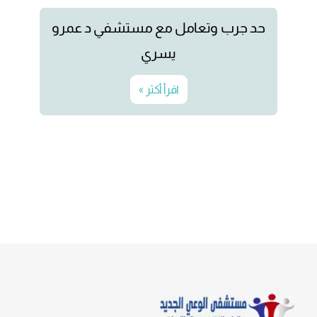
حد جرب وتعامل مع مستشفي د عمرو
يسري
اقرأ أكثر »