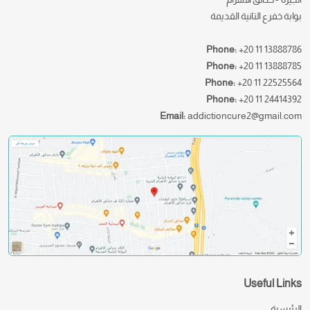
بوابة خفرع التانية القديمة
Phone:
+20 11 13888786
Phone:
+20 11 13888785
Phone:
+20 11 22525564
Phone:
+20 11 24414392
Email:
addictioncure2@gmail.com
Useful Links
الرئيسية