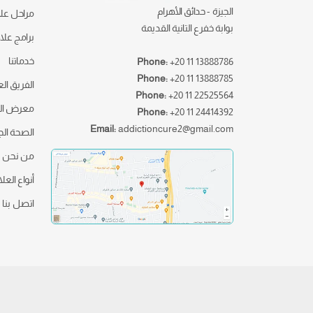
الجيزة - حدائق الأهرام
مراحل علا
بوابة خفرع التانية القديمة
برامج علا
خدماتنا
Phone:
+20 11 13888786
Phone:
+20 11 13888785
الفريق ال
Phone:
+20 11 22525564
معرض ال
Phone:
+20 11 24414392
Email:
addictioncure2@gmail.com
الصحة ال
من نحن
أنواع العل
اتصل بنا