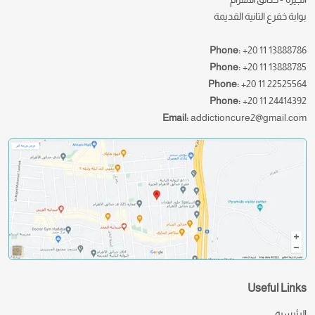
بوابة خفرع التانية القديمة
Phone:
+20 11 13888786
Phone:
+20 11 13888785
Phone:
+20 11 22525564
Phone:
+20 11 24414392
Email:
addictioncure2@gmail.com
Useful Links
الرئيسية