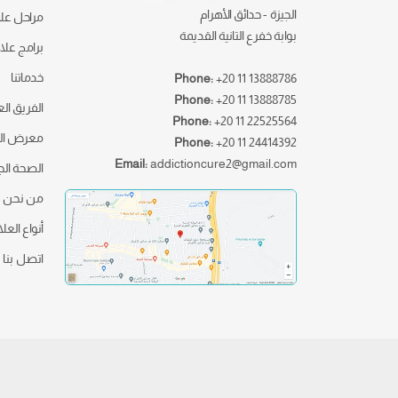
الجيزة - حدائق الأهرام
مراحل علا
بوابة خفرع التانية القديمة
برامج علا
خدماتنا
Phone:
+20 11 13888786
Phone:
+20 11 13888785
الفريق ال
Phone:
+20 11 22525564
معرض ال
Phone:
+20 11 24414392
Email:
addictioncure2@gmail.com
الصحة ال
من نحن
أنواع العل
اتصل بنا