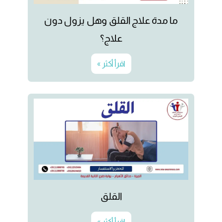
ما مدة علاج القلق وهل يزول دون
علاج؟
اقرأ أكثر »
القلق
اقرأ أكثر »