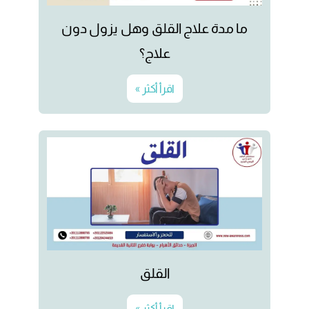
ما مدة علاج القلق وهل يزول دون
علاج؟
اقرأ أكثر »
القلق
اقرأ أكثر »