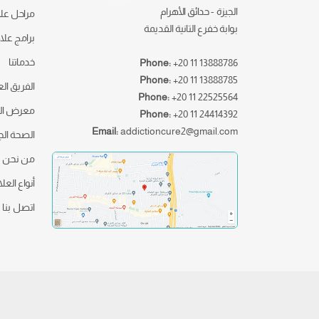
الجيزة - حدائق الأهرام
مراحل علا
بوابة خفرع التانية القديمة
برامج علا
خدماتنا
Phone:
+20 11 13888786
Phone:
+20 11 13888785
الفريق ال
Phone:
+20 11 22525564
معرض ال
Phone:
+20 11 24414392
Email:
addictioncure2@gmail.com
الصحة ال
من نحن
أنواع العل
اتصل بنا