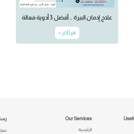
علاج إدمان البيرة … أفضل 3 أدوية فعالة
اقرأ أكثر »
Usefu
Our Services
رسال
الرئيسية
معك 