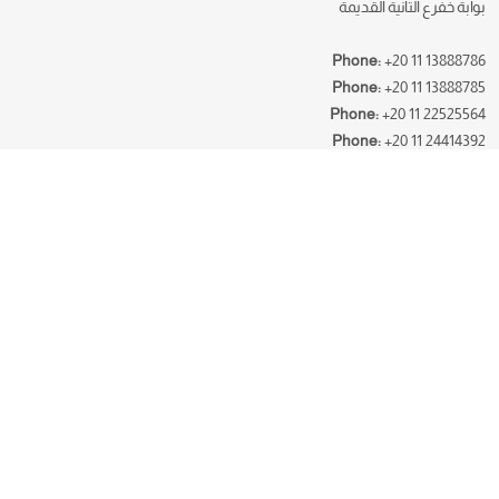
بوابة خفرع التانية القديمة
Phone:
+20 11 13888786
Phone:
+20 11 13888785
Phone:
+20 11 22525564
Phone:
+20 11 24414392
Email:
addictioncure2@gmail.com
Useful Links
الرئيسية