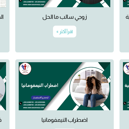
زوجي سالب ما الحل
ال
اقرأ أكثر »
اضطراب النيمفومانيا
ف