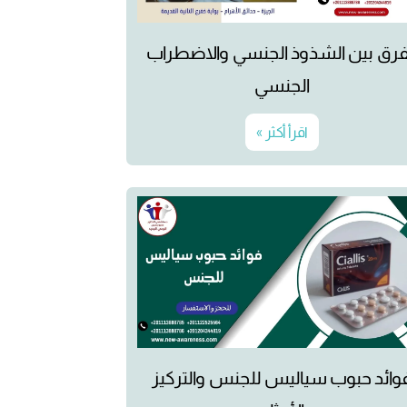
فرق بين الشذوذ الجنسي والاضطراب
الجنسي
اقرأ أكثر »
وائد حبوب سياليس للجنس والتركيز