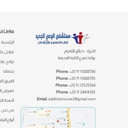
l Links
الرئيسية
الجيزة - حدائق الأهرام
مراحل علا
بوابة خفرع التانية القديمة
برامج علا
خدماتنا
Phone:
+20 11 13888786
Phone:
+20 11 13888785
الفريق ال
Phone:
+20 11 22525564
معرض ال
Phone:
+20 11 24414392
Email:
addictioncure2@gmail.com
الصحة ال
من نحن
أنواع العل