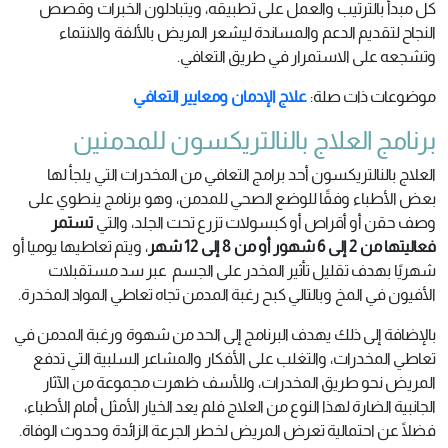
كل مبدأ بالترتيب والعمل على تطبيقه، ويتبادلون الخبرات وقصص
النجاح لتقديم الدعم والمساندة ليشعر المريض بالألفة والانتماء
وتشجعه على الاستمرار في طريق التعافي.
موضوعات ذات صلة:
علاج الإدمان ومعايير التعافي
برنامج العلاج بالنالتريكسون للمدمنين
العلاج بالنالتريكسون أحد برامج التعافي من المخدرات التي يلجأ لها
بعض الأطباء وفقًا للوضع الصحي للمدمن، وهو برنامج ينطوي على
وصف حقن أو أقراص أو كبسولات تزرع تحت الجلد، والتي
تستمر
فعاليتها من 2 إلى 6 شهور أو من 8 إلى 12 شهر
، ويتم تعاطيها يوميا أو
شهريًا بهدف تقليل تأثير المخدر على الجسم عبر سد مستقبلات
الأفيون في المخ وبالتالي كبح رغبة المدمن تجاه تعاطي المواد المخدرة.
بالإضافة إلى ذلك يهدف البرنامج إلى الحد من شهوة ورغبة المدمن في
تعاطي المخدرات، والتغلب على الأفكار والمشاعر السلبية التي تدفع
المريض نحو طريق المخدرات، وللأسف ظهرت مجموعة من الآثار
الجانبية الضارة لهذا النوع من العلاج فلم يعد الخيار الأمثل أمام الأطباء،
فضلًا عن احتمالية تعرض المريض لخطر الجرعة الزائدة وحدوث الوفاة.