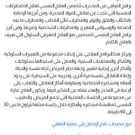
برامج التعافي من المخدرات تتضمن العلاج النفسي لعلاج الاضطرابات
النفسية التي نتجت عن تعاطي المواد المخدرة، ومن أبرزها الإصابة
بالاكتئاب والقلق والتوتر واضطراب ثنائي القطب واضطراب ما بعد
الصدمة والوسواس القهري واضطرابات الشخصية وغيرها، ومن أبرز
برامج العلاج النفسي للمدمنين هو العلاج المعرفي السلوكي التي تعرف
بالعلاج بالكلام.
ويركز هذا البرنامج العلاجي على إحداث مجموعة من التغييرات السلوكية
والأفكار والمعتقدات السلبية، والعمل على استبدالها بسلوكيات
وأفكار أخرى إيجابية لتغيير وجهة نظر المريض تجاه نفسه والحياة
وإعادة الثقة إلى نفسه مرة أخرى، وتدريبه على السيطرة على ردود
أفعاله ومشاعره الاندفاعية ومقاومة أفكار التعاطي والتغلب على
الرغبة في المخدر وإلهاء عقله عن التفكير فيها، ويكون العلاج عبارة
عن مجموعة من الجلسات العلاجية التي تجمع المريض والطبيب
النفسي لمناقشة مشاعره وأفكاره خلال جلسة مدتها تتراوح ما بين 30
إلى 60 دقيقة.
دور مصحات علاج الإدمان في عملية التعافي