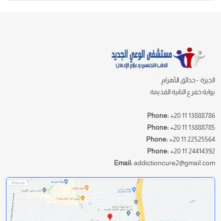
الجيزة - حدائق الأهرام
بوابة خفرع التانية القديمة
Phone:
+20 11 13888786
Phone:
+20 11 13888785
Phone:
+20 11 22525564
Phone:
+20 11 24414392
Email:
addictioncure2@gmail.com