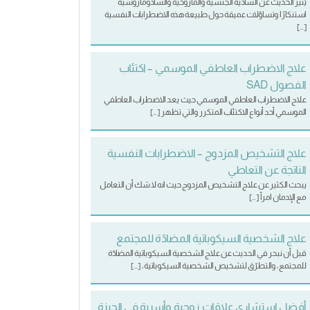
يُثير الحديث عن السادية الجنسية والمازوخية والسادومازوشية
استنكارًا وتساؤلات عميقة حول طبيعة هذه الاضطرابات النفسية
[…]
علاج الاضطراب العاطفي الموسمي – اكتئاب
الفصول SAD
علاج الاضطراب العاطفي الموسمي حيث يعد الاضطراب العاطفي
الموسمي أحد أنواع الاكتئاب المتكرر والتي تظهر […]
علاج التشخيص المزدوج – الاضطرابات النفسية
الناتجة عن التعاطي
يبحث الكثير عن علاج التشخيص المزدوج حيث انه لا شك أن التعامل
مع الإدمان امرأ […]
علاج الشخصية السيكوباتية المضادّة للمجتمع
قبل أن نبحر في الحديث عن علاج الشخصية السيكوباتية المضادّة
للمجتمع، والتطرّق لتشخيص الشخصية السيكوباتية، […]
أفضل استشاري علاقات زوجية وأسرية في الجيزة