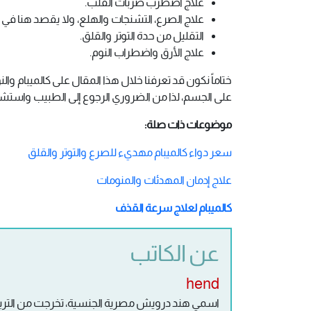
علاج اضطرب ضربات القلب.
علاج الصرع، التشنجات والهلع، ولا يقصد هنا في
التقليل من حدة التوتر والقلق.
علاج الأرق واضطراب النوم.
ختاماً نكون قد تعرفنا خلال هذا المقال على كالميبام والنوم
على الجسم، لذا من الضروري الرجوع إلى الطبيب واستشارت
موضوعات ذات صلة:
سعر دواء كالميبام مهديء للصرع والتوتر والقلق
علاج إدمان المهدئات والمنومات
كالميبام لعلاج سرعة القذف
عن الكاتب
hend
اسمي هند درويش مصرية الجنسية، تخرجت من التربية 