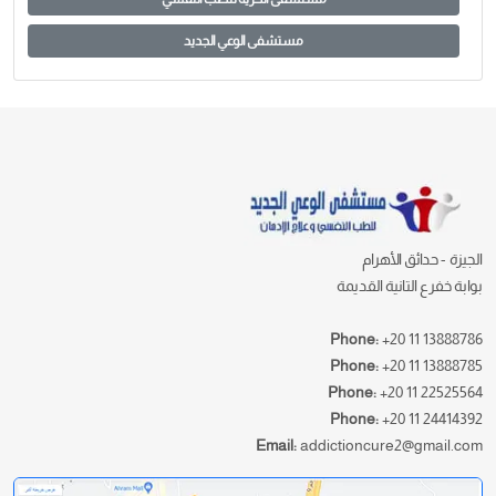
مستشفى الوعي الجديد
الجيزة - حدائق الأهرام
بوابة خفرع التانية القديمة
Phone:
+20 11 13888786
Phone:
+20 11 13888785
Phone:
+20 11 22525564
Phone:
+20 11 24414392
Email:
addictioncure2@gmail.com