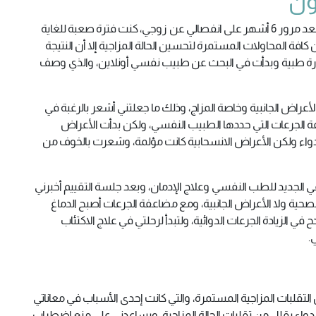
ون
أنا سيدة في عمر الـ43 عامًا بدأت في تجربتي مع يميرون بعد مرور 6 أشهر على انفصالي عن زوجي، كنت فترة صعبة للغاية
ة المحاولات المستمرة لتحسين الحالة المزاجية إلا أن النتيجة
شارة طبية وبدأت في البحث عن طبيب نفسي أونلاين، والذي وصف
أعراض الجانبية وخاصة المزاج، وذلك ما جعلتني أشعر بالرغبة في
 الجرعات التي حددها الطبيب النفسي، ولكن بدأت الأعراض
الدواء ولكن الأعراض الانسحابية كانت مؤلمة، وشعرت بالخوف من
الجديد للطب النفسي وعلاج الإدمان، وبعد جلسة التقييم أخبرني
الصحية ولا الأعراض الجانبية، ومع مضاعفة الجرعات أصبح الدماغ
في الزيادة الجرعات الدوائية، ولتبدأ لرحلتي في علاج الاكتئاب
.
قلبات المزاجية المستمرة، والتي كانت إحدى الأسباب في معاناتي
لى دواء يقلل من تقلبات الحالة المزاجية، ويساعدني على منع اضطراب