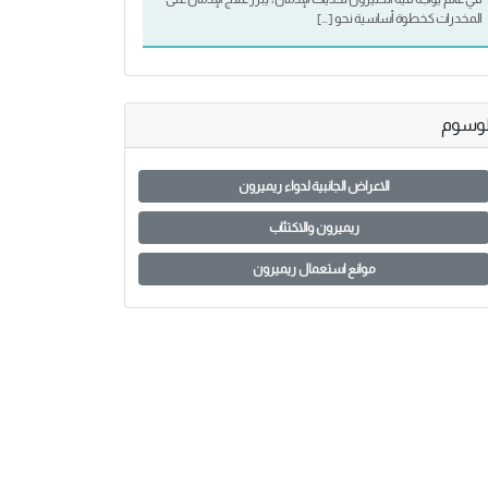
المخدرات كخطوة أساسية نحو […]
لوسوم
الاعراض الجانبية لدواء ريميرون
ريميرون والاكتئاب
موانع استعمال ريميرون