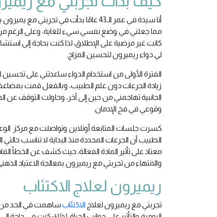
كيف بدأت تجربتي مع ريمير
مما جعلني في وضع نفسي سيء للغاية، وعلى الرغم من كاف
كانت غير مرضية على الإطلاق، لذا كنت بحاجة إلى است
لي دواء ريميرون لتحسين المزاج.
الفترة الأولى من استخدام الدواء ساعدتني على تحسين ال
زيادة الجرعات دون علم الطبيب، وبالفعل قمت بمضاعفة
الجانبية تهاجمني من حين إلى آخر، وحاولت التوقف عن 
وقوعي في فخ الإدمان.
كسرت جلسات المتابعة أونلاين وتواصلت مع مركز الوعي 
الطبيب أن الجرعات المحددة منذ البداية لا تناسب حالتي 
معتاد على تأثير المادة الفعالة، حيث كشف عن الخطأ الفادح 
والانتهاء من تجربتي مع ريميرون بمعالجة الاعتياد الذهني
ريميرون لعلاج الاكتئاب
تجربتي مع ريميرون لعلاج
الاكتئاب
ساهمت في الحد من الت
اليومية والتأثير على جوانب الحياة، لذلك كنت في حاجة إ