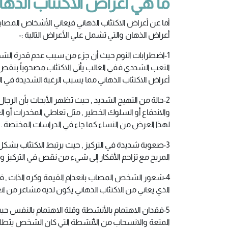
ما هي أعراض الاكتئاب الذها
أما عن أعراض الاكتئاب الذهاني فيعاني الأشخاص المصابو
أعراض الذهان والتي تشمل علي الأعراض التالية :-
1-اضطرابات النوم حيث أن جزء من سبب عدم قدرة الشخص
التعب الشددي ففي الغالب يأتي الاكتئاب مصحوباً بنقص
أعراض الاكتئاب الذهاني مما يسبب الرغبة الشديدة في ال
2-حالة من التهيج الشديد , حيث تظهر الأبحاث بأن الرجا
والاندفاع أو السلوك الخطير , مثل تعاطي المخدرات أو 
لهذا العرض من النساء كما جاء في الدراسات المختصة .
3-صعوبة شديدة في التركيز , حيث يرتبط الاكتئاب بش
المريح مع تزاحم الأفكار إلى شيء من نقص في التركيز وقل
4-شعور الشخص المصاب بانعدام القيمة وكره الذات , ف
الذي يعاني من الاكتئاب الذهاني يكون لديه مشاعر من ا
5-فقدان الاهتمام بالأنشطة وقلة الاهتمام بالنفس حيث ي
المتعة والانسحاب من الأنشطة التي كان الشخص يتطلع إل