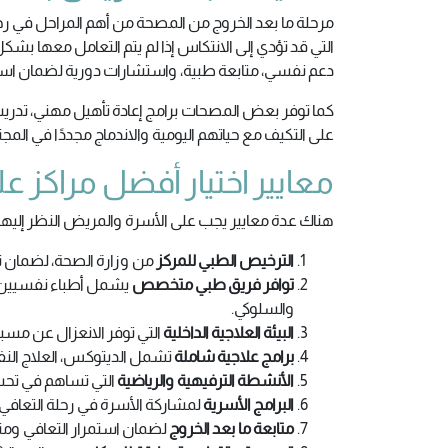
مرحلة ما بعد الخروج من المصحة من أهم المراحل في ر
التي قد تؤدي إلى الانتكاس إذا لم يتم التعامل معها بشك
دعم نفسي، متابعة طبية، واستشارات دورية لضمان استم
كما توفر بعض المصحات برامج إعادة تأهيل مهني، تدريب
على التكيف مع حياتهم اليومية والاندماج مجددًا في ا
معايير اختيار أفضل مراكز عل
هناك عدة معايير يجب على الأسرة والمريض النظر إليها ق
الترخيص الطبي للمركز
من وزارة الصحة، لضمان ت
توافر فريق طبي متخصص
يشمل أطباء نفسيين 
والسلوكي.
البيئة العلاجية الداخلية
التي توفر الانعزال عن مسبب
برامج علاجية شاملة
تشمل الديتوكس، العلاج النفس
الأنشطة الترفيهية والرياضية
التي تساهم في تحسي
البرامج الأسرية
لمشاركة الأسرة في رحلة التعافي و
متابعة ما بعد الخروج
لضمان استمرار التعافي ومنع