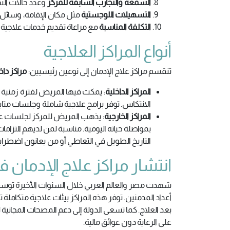
السمعة والتجارب السابقة للمركز
وعدد حالات الشف
التسهيلات اللوجستية
مثل مكان الإقامة، وسائل 
التكلفة المناسبة
مع مراعاة تقديم خدمات علاجية 
أنواع المراكز العلاجية
تنقسم مراكز علاج الإدمان إلى نوعين رئيسيين:
مراكز داخ
المراكز الداخلية
: يمكث فيها المريض لفترة زمنية م
الانتكاس. توفر برامج علاجية شاملة وجلسات متابعة 
المراكز الخارجية
: يذهب المريض للمركز لجلسات عل
بمواصلة حياته اليومية. مناسبة لمن لديهم التزاما
التاريخ الطويل في التعاطي أو من يعانون اضطرابا
انتشار مراكز علاج الإدمان 
شهدت مصر والعالم العربي خلال السنوات الأخيرة توسعً
أعداد المدمنين. توفر هذه المراكز بيئات علاجية متكا
بعد العلاج. كما تسعى الدولة إلى دعم المصحات المجانية ل
على الرعاية دون عوائق مالية.