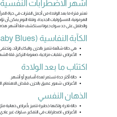
أشهر الاضطرابات النفسية ب
تعتبر فترة ما بعد الولادة من أجمل الفترات في حياة المر
الهرمونية، المسؤوليات الجديدة، وقلة النوم يمكن أن ت
والطفل على حد سواء دعونا نستكشف معًا أشهر هذه ا
الكآبة النفاسية (Baby Blues):
هي حالة شائعة تتميز بالحزن والبكاء الزائد، وتختف
الأعراض: تقلبات مزاجية، صعوبة التركيز، قلة الشه
اكتئاب ما بعد الولادة
حالة أكثر حدة تستمر لعدة أسابيع أو أشهر.
الأعراض: شعور عميق بالحزن، فقدان الاهتمام، الشع
الذهان النفسي
حالة نادرة ولكنها خطيرة تتميز بأعراض ذهانية مث
الأعراض: اضطرابات في التفكير، سلوك غير عاد